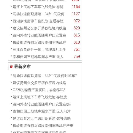
1164
运河上宸地下车库飞线危险 存隐
1127
润扬快速南延拥堵，345中间段何
972
西湖乡镇府停车位乱划 交通存隐
820
建议扬州公交多开辟仪征境内线路
815
请问外省转业能否随母户口安置在
810
梅岭街道办附近路段南侧车辆乱停
761
三江百货商住一体，管理混乱卫生
759
泰和佳园三期地库漏水严重 无人
最新发布
润扬快速南延拥堵，345中间段何时通车?
建议扬州公交多开辟仪征境内线路
G328的噪音严重扰民，会南移吗?
运河上宸地下车库飞线危险 存隐患
请问外省转业能否随母户口安置在扬?
泰和佳园三期地库漏水严重 无人问津
建议西育才五年级组织春游 弥补遗憾
梅岭街道办附近路段南侧车辆乱停严重
总有公交车停在右拐车道堵住去路