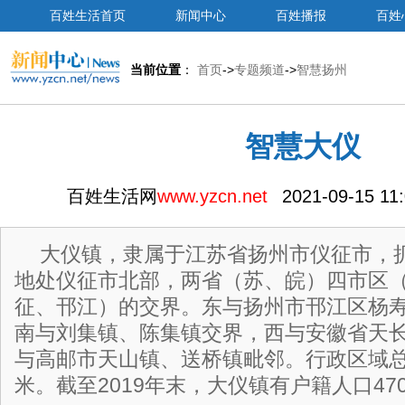
百姓生活首页
新闻中心
百姓播报
百姓
当前位置
：
首页
->
专题频道
->
智慧扬州
智慧大仪
百姓生活网
www.yzcn.net
2021-09-15 1
大仪镇，隶属于江苏省扬州市仪征市，
地处仪征市北部，两省（苏、皖）四市区
征、邗江）的交界。东与扬州市邗江区杨
南与刘集镇、陈集镇交界，西与安徽省天
与高邮市天山镇、送桥镇毗邻。行政区域总面
米。截至2019年末，大仪镇有户籍人口470