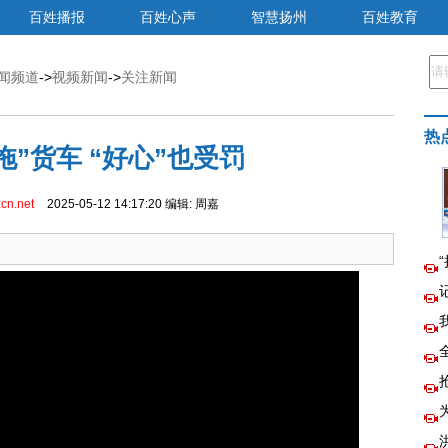
百姓播报
百姓心声
智慧扬州
百姓教育
闻频道
->
视频新闻
->
关注新闻
热
拖”货车 “好心”也受罚
cn.net
2025-05-12 14:17:20 编辑: 周嘉