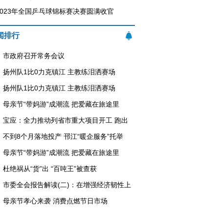
2023年全国乒乓球锦标赛决赛圆满收官
闻排行
市政府召开常务会议
扬州队1比0力克镇江 主教练泪洒赛场
扬州队1比0力克镇江 主教练泪洒赛场
母亲节“带妈游”成潮流 把爱藏在旅途里
宝应：全力推动列省市重大项目开工 跑出
不到8个月落地投产 邗江“暖企服务”托举
母亲节“带妈游”成潮流 把爱藏在旅途里
杜绝祸从“货”出 “百吨王”被查获
市委全会报告解读(二)：在增强经济韧性上
母亲节孝心来袭 消费点燃节日市场