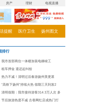
房产
理财
电视直播
活提醒
医疗卫生
扬州图文
闻排行
我市首部商住一体楼加装电梯竣工
租车押金 退还起纠纷
热力不减！清明过后春游扬州美更甚
“高铁下扬州”持续火热 假期三天到发2
清明假期：我市接待游客314.3万人次 多
节后旅游热度不减 古巷网红店成热门打