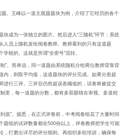
问题。王峰以一道主观题题块为例，介绍了它经历的各个
题块成为一张独立的图片。然后进入“三随机”环节：系统
从人员上随机发给阅卷教师。教师看到的只有这道题
个学校的。这就是所谓“全密号”流转。
评制”。简单说，同一道题由系统随机分给两位教师背靠背
值内，则取平均值，这道题块的评分完成。如果分差超
师进行三评。三评后仍然超误差阈值的，试卷将被提交
机制里，每一道题的分数，都有多双眼睛在审视、多道程
量到底”。据悉，在正式评卷前，中考阅卷组花了大量时间
个题组的试评数量都在500份以上，评卷教师把学生可能
论，打磨出详尽的评分细则。再组织多轮培训，确保每