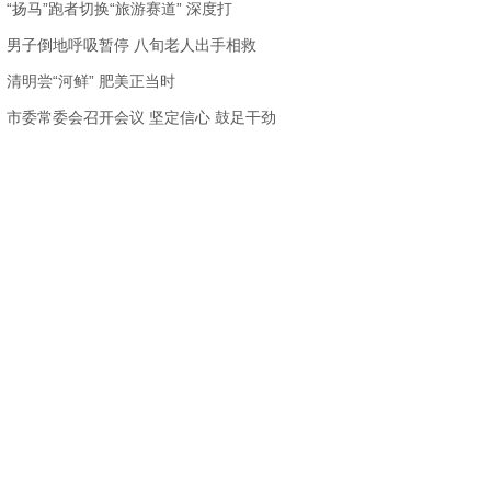
“扬马”跑者切换“旅游赛道” 深度打
男子倒地呼吸暂停 八旬老人出手相救
清明尝“河鲜” 肥美正当时
市委常委会召开会议 坚定信心 鼓足干劲