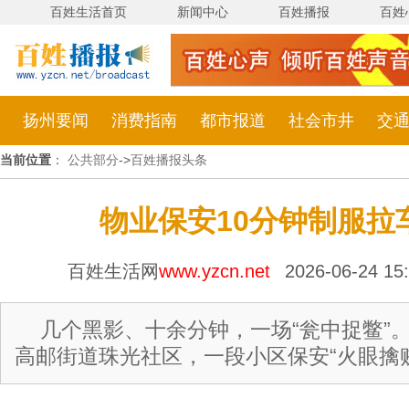
百姓生活首页
新闻中心
百姓播报
百姓
扬州要闻
消费指南
都市报道
社会市井
交
当前位置
：
公共部分
->
百姓播报头条
物业保安10分钟制服拉
百姓生活网
www.yzcn.net
2026-06-24 1
几个黑影、十余分钟，一场“瓮中捉鳖”
高邮街道珠光社区，一段小区保安“火眼擒