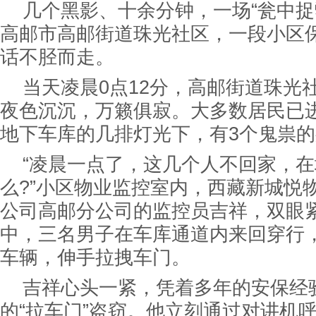
几个黑影、十余分钟，一场“瓮中捉
高邮市高邮街道珠光社区，一段小区保
话不胫而走。
当天凌晨0点12分，高邮街道珠光
夜色沉沉，万籁俱寂。大多数居民已
地下车库的几排灯光下，有3个鬼祟
“凌晨一点了，这几个人不回家，
么?”小区物业监控室内，西藏新城悦
公司高邮分公司的监控员吉祥，双眼
中，三名男子在车库通道内来回穿行
车辆，伸手拉拽车门。
吉祥心头一紧，凭着多年的安保经
的“拉车门”盗窃。他立刻通过对讲机呼