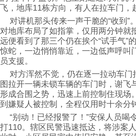
飞，地库11栋方向，有人在拉车门，
对讲机那头传来一声干脆的“收到”
对地库布局了如指掌，仅用两分钟就抵
远便看到了那三个仍在挨个“试手气”
惊蛇，一边悄悄靠近，一边低声呼叫
员支援。
对方浑然不觉，仍在逐一拉动车门
图拉开一辆未锁车辆的车门时，谢飞
形成合围之势，迅速上前控制住现场
到嫌疑人被控制，全程仅用时十余分
“别动！已经报警了！”安保人员喝
打110。辖区民警迅速抵达，将涉案