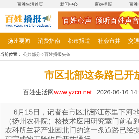
百姓生活首页
新闻中心
百姓播报
百姓
扬州要闻
消费指南
都市报道
社会市井
交
当前位置
：
公共部分
->
百姓播报头条
市区北部这条路已开
百姓生活网
www.yzcn.net
2026-06-16 1
6月15日，记者在市区北部江苏里下河
（扬州农科院）核技术应用研究室门前看
农科所兰花产业园北门的这一条道路已经