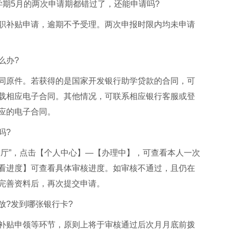
学期5月的两次申请期都错过了，还能申请吗?
职补贴申请，逾期不予受理。两次申报时限内均未申请
么办?
同原件。若获得的是国家开发银行助学贷款的合同，可
载相应电子合同。其他情况，可联系相应银行客服或登
应的电子合同。
吗?
大厅”，点击【个人中心】—【办理中】，可查看本人一次
看进度】可查看具体审核进度。如审核不通过，且仍在
完善资料后，再次提交申请。
放?发到哪张银行卡?
补贴申领等环节，原则上将于审核通过后次月月底前拨