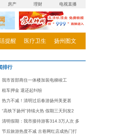
房产
理财
电视直播
活提醒
医疗卫生
扬州图文
闻排行
我市首部商住一体楼加装电梯竣工
租车押金 退还起纠纷
热力不减！清明过后春游扬州美更甚
“高铁下扬州”持续火热 假期三天到发2
清明假期：我市接待游客314.3万人次 多
节后旅游热度不减 古巷网红店成热门打