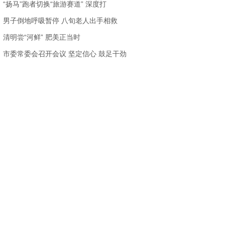
“扬马”跑者切换“旅游赛道” 深度打
男子倒地呼吸暂停 八旬老人出手相救
清明尝“河鲜” 肥美正当时
市委常委会召开会议 坚定信心 鼓足干劲