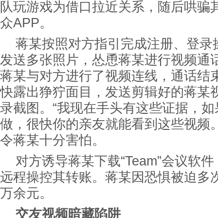
队玩游戏为借口拉近关系，随后哄骗
众APP。
蒋某按照对方指引完成注册、登录
发送多张照片，怂恿蒋某进行视频通
蒋某与对方进行了视频连线，通话结
快露出狰狞面目，发送剪辑好的蒋某
录截图。“我现在手头有这些证据，如
做，很快你的亲友就能看到这些视频。
令蒋某十分害怕。
对方诱导蒋某下载“Team”会议软
远程操控其转账。蒋某因恐惧被迫多
万余元。
交友视频暗藏陷阱