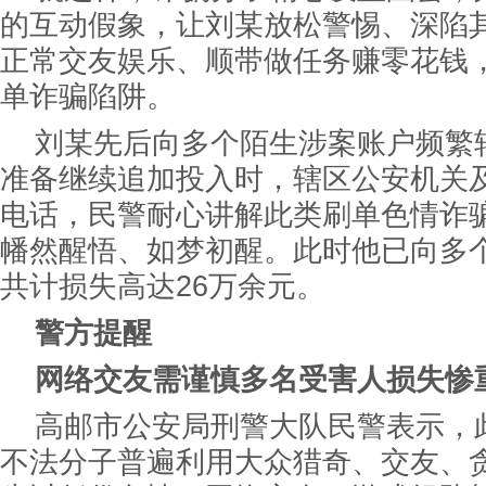
的互动假象，让刘某放松警惕、深陷
正常交友娱乐、顺带做任务赚零花钱
单诈骗陷阱。
刘某先后向多个陌生涉案账户频繁
准备继续追加投入时，辖区公安机关
电话，民警耐心讲解此类刷单色情诈
幡然醒悟、如梦初醒。此时他已向多
共计损失高达26万余元。
警方提醒
网络交友需谨慎
多名受害人损失惨
高邮市公安局刑警大队民警表示，
不法分子普遍利用大众猎奇、交友、