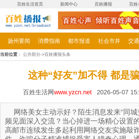
百姓生活首页
新闻中心
百姓播报
百姓
扬州要闻
消费指南
都市报道
社会市井
交
当前位置
：
公共部分
->
百姓播报头条
这种“好友”加不得 都是
百姓生活网
www.yzcn.net
2026-05-07 1
网络美女主动示好？陌生消息发来“同城
频见面深入交流？当心掉进一场精心设置
高邮市连续发生多起利用网络交友实施敲