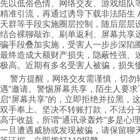
先以低俗色情、网络交友、游戏组队
精准引流，再通过诱导下载非法陌生 
天群等手段实施圈层控制，随后层层
结合裸聊敲诈、刷单返利、屏幕共享
骗手段叠加实施，受害人一步步深陷
最终造成大额财产损失，隐蔽性强、
极高。近期有多名受害人被骗，损失
警方提醒，网络交友需谨慎，切勿
遇”邀请。警惕屏幕共享，陌生人要求
启“屏幕共享”的，立即拒绝并拉黑，
双手奉上。坚决不转账打款，不法分
高于收益，所谓“通讯录轰炸”多是心
一旦遭遇威胁或发现被骗，请保留聊