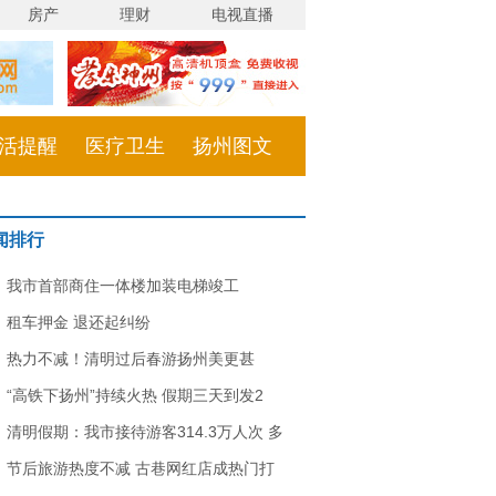
房产
理财
电视直播
活提醒
医疗卫生
扬州图文
闻排行
我市首部商住一体楼加装电梯竣工
租车押金 退还起纠纷
热力不减！清明过后春游扬州美更甚
“高铁下扬州”持续火热 假期三天到发2
清明假期：我市接待游客314.3万人次 多
节后旅游热度不减 古巷网红店成热门打