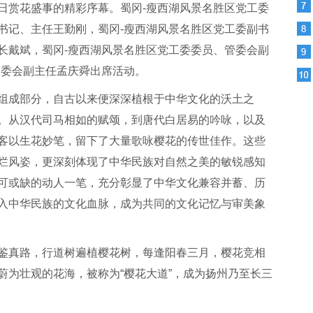
日赏花盛事的精彩序幕。蜀冈-瘦西湖风景名胜区党工委
书记、主任王勤刚，蜀冈-瘦西湖风景名胜区党工委副书
长戴斌，蜀冈-瘦西湖风景名胜区党工委委员、管委会副
管委会副主任孟庆舜出席活动。
组成部分，自古以来便深深植根于中华文化的沃土之
。从汉代司马相如的赋颂，到唐代白居易的吟咏，以及
客以生花妙笔，留下了大量歌咏樱花的传世佳作。这些
烂风姿，更深刻体现了中华民族对自然之美的敏锐感知
可或缺的动人一笔，充分彰显了中华文化兼容并蓄、历
入中华民族的文化血脉，成为共同的文化记忆与审美象
鉴真路，行道树遍植樱花树，每逢阳春三月，樱花竞相
蔚为壮观的花海，被称为“樱花大道”，成为扬州乃至长三