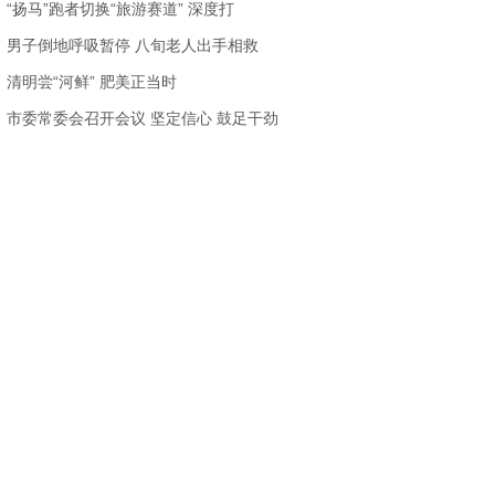
“扬马”跑者切换“旅游赛道” 深度打
男子倒地呼吸暂停 八旬老人出手相救
清明尝“河鲜” 肥美正当时
市委常委会召开会议 坚定信心 鼓足干劲