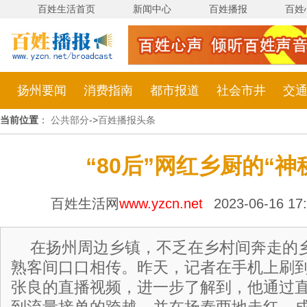
百姓生活首页
新闻中心
百姓播报
百姓
扬州要闻
消费指南
都市报道
社会市井
交
当前位置
：
公共部分
->
百姓播报头条
“80后”网红乡厨的“神
百姓生活网
www.yzcn.net
2023-06-16 1
在扬州周边乡镇，不乏在乡村间奔走的
熟客间口口相传。昨天，记者在手机上刷到江
张良的直播视频，进一步了解到，他通过