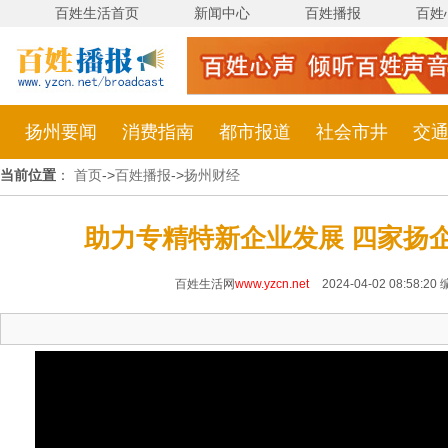
百姓生活首页
新闻中心
百姓播报
百姓
扬州要闻
消费指南
都市报道
社会市井
交
当前位置
：
首页
->
百姓播报
->
扬州财经
助力专精特新企业发展 四家扬
百姓生活网
www.yzcn.net
2024-04-02 08:58:20