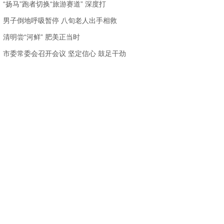
“扬马”跑者切换“旅游赛道” 深度打
男子倒地呼吸暂停 八旬老人出手相救
清明尝“河鲜” 肥美正当时
市委常委会召开会议 坚定信心 鼓足干劲